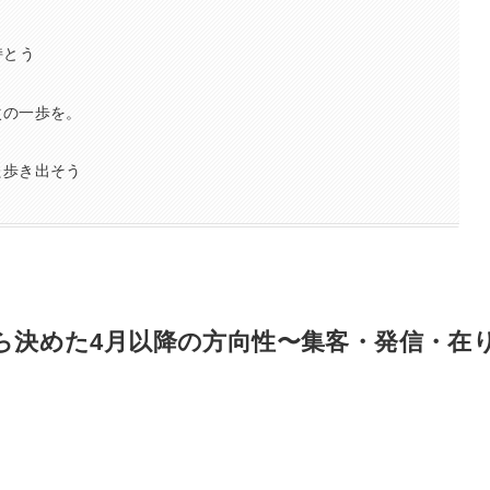
持とう
次の一歩を。
！
た歩き出そう
ら決めた4月以降の方向性〜集客・発信・在