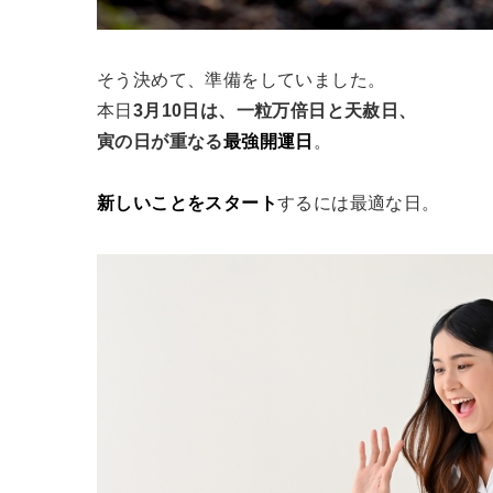
そう決めて、準備をしていました。
本日
3月10日は、一粒万倍日と天赦日、
寅の日が重なる
最強開運日
。
新しいことをスタート
するには最適な日。